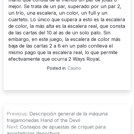
mejor. Se trata de un par, superado por un par 2,
un trío, una escalera, un color, un full y un
cuarteto. Lo único que supera a esto es la escalera
de color, la más alta es la escalera real, que consta
de las cartas del 10 al as de un solo palo. Sin
embargo, en este juego, la escalera de color más
baja de las cartas 2 a 6 en un palo conlleva el
mismo pago que la escalera real, lo que permite
efectivamente que ocurra 2 Ways Royal.
Posted in:
Casino
Post
Previous:
Descripción general de la máquina
navigation
tragamonedas Hand of the Devil
Next:
Consejos de apuestas de críquet para
apostadores deportivos