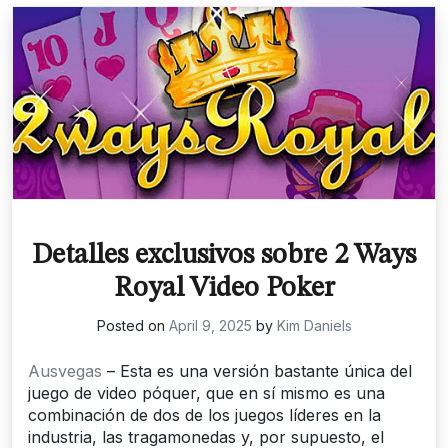
Detalles exclusivos sobre 2 Ways
Royal Video Poker
Posted on
April 9, 2025
by
Kim Daniels
Ausvegas
– Esta es una versión bastante única del
juego de video póquer, que en sí mismo es una
combinación de dos de los juegos líderes en la
industria, las tragamonedas y, por supuesto, el