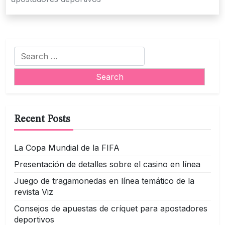
Search
for:
Recent Posts
La Copa Mundial de la FIFA
Presentación de detalles sobre el casino en línea
Juego de tragamonedas en línea temático de la
revista Viz
Consejos de apuestas de críquet para apostadores
deportivos