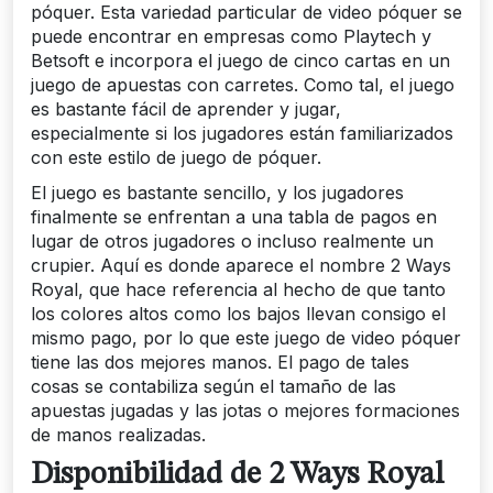
póquer. Esta variedad particular de video póquer se
puede encontrar en empresas como Playtech y
Betsoft e incorpora el juego de cinco cartas en un
juego de apuestas con carretes. Como tal, el juego
es bastante fácil de aprender y jugar,
especialmente si los jugadores están familiarizados
con este estilo de juego de póquer.
El juego es bastante sencillo, y los jugadores
finalmente se enfrentan a una tabla de pagos en
lugar de otros jugadores o incluso realmente un
crupier. Aquí es donde aparece el nombre 2 Ways
Royal, que hace referencia al hecho de que tanto
los colores altos como los bajos llevan consigo el
mismo pago, por lo que este juego de video póquer
tiene las dos mejores manos. El pago de tales
cosas se contabiliza según el tamaño de las
apuestas jugadas y las jotas o mejores formaciones
de manos realizadas.
Disponibilidad de 2 Ways Royal