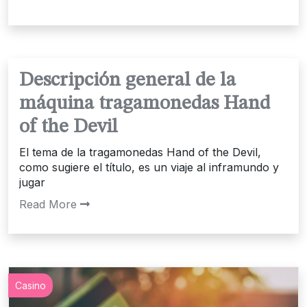
Descripción general de la
máquina tragamonedas Hand
of the Devil
El tema de la tragamonedas Hand of the Devil,
como sugiere el título, es un viaje al inframundo y
jugar
Read More
Casino