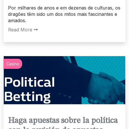
Por milhares de anos e em dezenas de culturas, os
dragões têm sido um dos mitos mais fascinantes e
amados.
Read More
Casino
Haga apuestas sobre la política