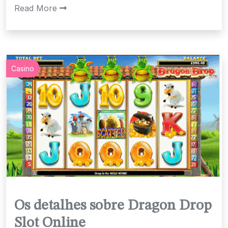
Read More
Casino
Os detalhes sobre Dragon Drop
Slot Online