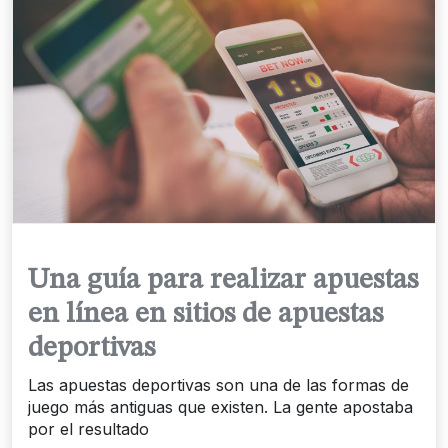
Una guía para realizar apuestas
en línea en sitios de apuestas
deportivas
Las apuestas deportivas son una de las formas de
juego más antiguas que existen. La gente apostaba
por el resultado