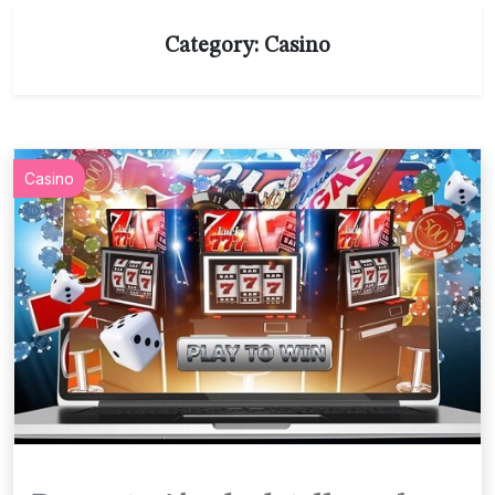
Category:
Casino
Casino