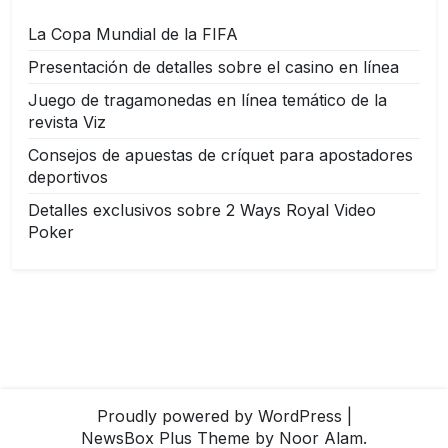
La Copa Mundial de la FIFA
Presentación de detalles sobre el casino en línea
Juego de tragamonedas en línea temático de la
revista Viz
Consejos de apuestas de críquet para apostadores
deportivos
Detalles exclusivos sobre 2 Ways Royal Video
Poker
Proudly powered by WordPress
|
NewsBox Plus Theme
by Noor Alam.