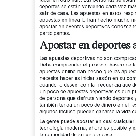
deportes se están volviendo cada vez má
salir de casa. Las apuestas en estos res
apuestas en línea lo han hecho mucho más
apostar en eventos deportivos conozca tod
participantes.
Apostar en deportes 
Las apuestas deportivas no son complicad
Debe comprender el proceso básico de las
apuestas online han hecho que las apuest
necesita hacer es iniciar sesión en su com
cuando lo desee, con la frecuencia que d
un poco de apuestas deportivas es que pu
de persona que disfruta viendo deportes
también tenga un poco de dinero en el re
algunos incluso pueden ganarse la vida co
La gente puede apostar en casi cualquier 
tecnología moderna, ahora es posible y 
la comodidad de su propia casa.