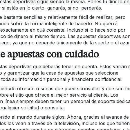
uestas deportivas sigue siendo la misma. Pones tu dinero en
si estás en lo cierto, ganarás, si no, perderás.
bastante sencillas y relativamente fácil de realizar, pero
oco sobre la forma inteligente de hacerlo. No querrá
exactamente en qué consiste. Incluso si lo hace solo por
co de dinero al mismo tiempo. Las apuestas deportivas so
juego, ya que no depende únicamente de la suerte o el azar
de apuestas con cuidado
stas deportivas que deberás tener en cuenta. Estos varían 
lo y garantizar que la casa de apuestas que seleccione
oda su información personal y financiera confidencial.
a menudo ofrecen reseñas que puede consultar y que son m
bre el sitio que ofrece el mejor servicio al cliente. Los
 en línea siempre deben tener un personal de soporte dedic
cualquier solicitud o consulta.
enido al mundo durante siglos. Ahora, gracias al avance de 
os los vean a través de la televisión, incluso los que tienen
n involucrando mucho en diferentes eventos deportivos, y l