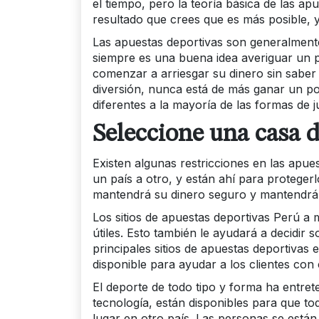
el tiempo, pero la teoría básica de las ap
resultado que crees que es más posible, y 
Las apuestas deportivas son generalmente 
siempre es una buena idea averiguar un p
comenzar a arriesgar su dinero sin saber 
diversión, nunca está de más ganar un po
diferentes a la mayoría de las formas de 
Seleccione una casa 
Existen algunas restricciones en las apue
un país a otro, y están ahí para proteger
mantendrá su dinero seguro y mantendrá t
Los sitios de apuestas deportivas Perú 
útiles. Esto también le ayudará a decidir so
principales sitios de apuestas deportivas
disponible para ayudar a los clientes con 
El deporte de todo tipo y forma ha entret
tecnología, están disponibles para que tod
lugar en otro país. Las personas se está