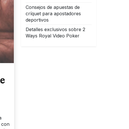
Consejos de apuestas de
críquet para apostadores
deportivos
Detalles exclusivos sobre 2
Ways Royal Video Poker
de
a
o con