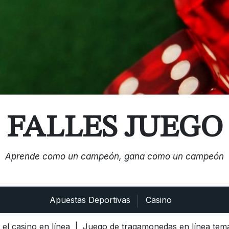
FALLES JUEGO
Aprende como un campeón, gana como un campeón
Apuestas Deportivas
Casino
asino en línea |
Juego de tragamonedas en línea temático d